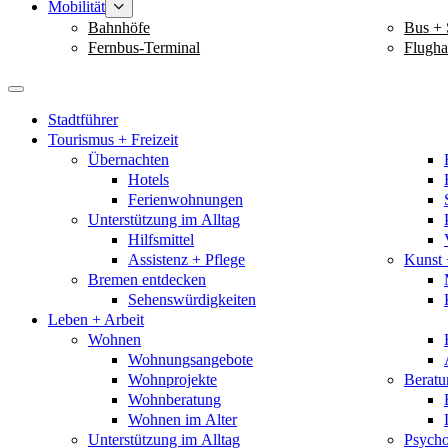
Mobilität
Bahnhöfe
Bus + 
Fernbus-Terminal
Flugha
Stadtführer
Tourismus + Freizeit
Übernachten
Hotels
Ferienwohnungen
Unterstützung im Alltag
Hilfsmittel
Assistenz + Pflege
Kunst 
Bremen entdecken
Sehenswürdigkeiten
Leben + Arbeit
Wohnen
Wohnungsangebote
Wohnprojekte
Berat
Wohnberatung
Wohnen im Alter
Unterstützung im Alltag
Psycho