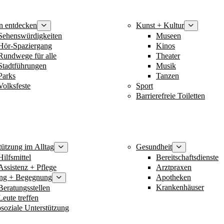
n entdecken
Kunst + Kultur
Sehenswürdigkeiten
Museen
Hör-Spaziergang
Kinos
Rundwege für alle
Theater
Stadtführungen
Musik
Parks
Tanzen
Volksfeste
Sport
Barrierefreie Toiletten
tützung im Alltag
Gesundheit
Hilfsmittel
Bereitschaftsdienste
Assistenz + Pflege
Arztpraxen
ung + Begegnung
Apotheken
Krankenhäuser
Beratungsstellen
Leute treffen
soziale Unterstützung