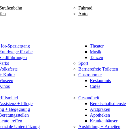
Straßenbahn
Fahrrad
fen
Auto
Hör-Spaziergang
Theater
Rundwege für alle
Musik
Stadtführungen
Tanzen
Parks
Sport
Volksfeste
Barrierefreie Toiletten
+ Kultur
Gastronomie
Museen
Restaurants
Kinos
Cafés
Hilfsmittel
Gesundheit
Assistenz + Pflege
Bereitschaftsdienste
ung + Begegnung
Arztpraxen
Beratungsstellen
Apotheken
Leute treffen
Krankenhäuser
soziale Unterstützung
Ausbildung + Arbeiten