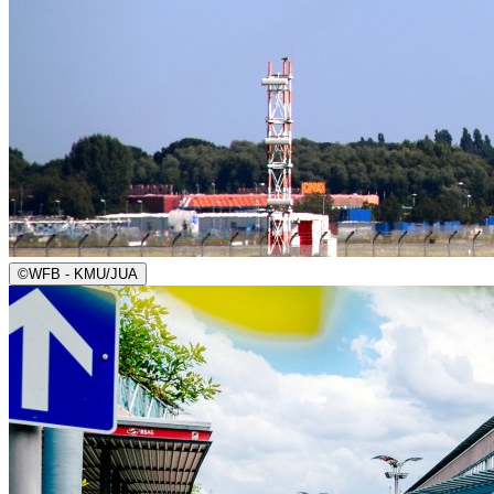
©
WFB - KMU/JUA